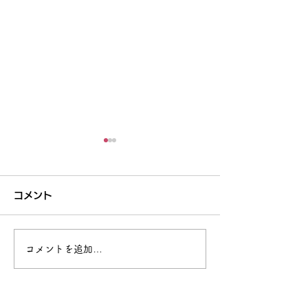
共同研究の成果が
Science誌の2026年1月
コメント
1日号に掲載されました
"Postdomestication
selection of MKK3 shaped
seed dormancy and end-use
オオムギを収穫
コメントを追加…
traits in barley" Morten E.
Jørgensen, Dominique
Vequaud, Yucheng Wang ,