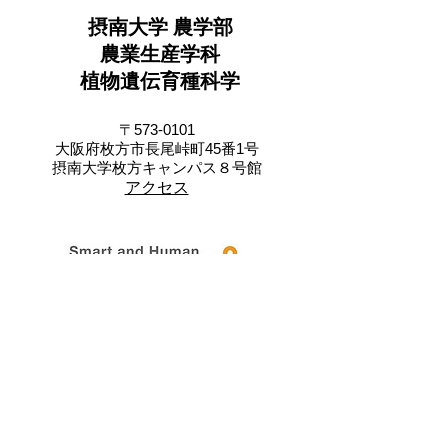
Christian B. Andersen,
摂南大学 農学部
Micha Bayer, Amanda Box,
Katarzyna
農業生産学科
植物遺伝育種科学
〒573-0101
大阪府枚方市長尾峠町45番1号
摂南大学枚方キャンパス８号館
アクセス
関連学会